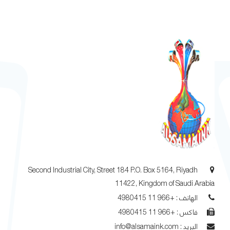
Second Industrial City, Street 184 P.O. Box 5164, Riyadh
11422, Kingdom of Saudi Arabia
الهاتف : +966 11 4980415
فاكس : +966 11 4980415
البريد : info@alsamaink.com