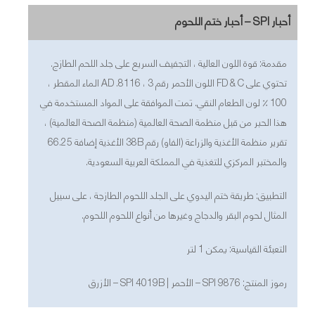
أحبار SPI – أحبار ختم اللحوم
مقدمة: قوة اللون العالية ، التجفيف السريع على جلد اللحم الطازج.
تحتوي على FD & C اللون الأحمر رقم 3 ، 8116. AD الماء المقطر ،
100 ٪ لون الطعام النقي. تمت الموافقة على المواد المستخدمة في
هذا الحبر من قبل منظمة الصحة العالمية (منظمة الصحة العالمية) ،
تقرير منظمة الأغذية والزراعة (الفاو) رقم 38B الأغذية إضافة 66.25
والمختبر المركزي للتغذية في المملكة العربية السعودية.
التطبيق: طريقة ختم اليدوي على الجلد اللحوم الطازجة ، على سبيل
المثال لحوم البقر والدجاج وغيرها من أنواع اللحوم اللحوم.
التعبئة القياسية: يمكن 1 لتر
رموز المنتج: SPI 9876 – الأحمر | SPI 4019B – الأزرق