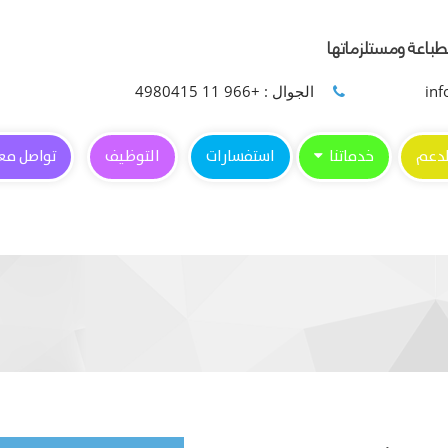
لطباعة ومستلزماتها
الجوال : +966 11 4980415
لدعم
خدماتنا
استفسارات
التوظيف
تواصل معن