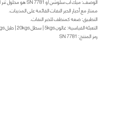
الوصف: ميك اب سلوشن أو 81
ممتاز مع أحبار الحبر النفاث القائمة على المذيبات.
التطبيق: ضعه كمنظف للحبر النفاث.
التعبئة القياسية: غالون 5kgs | سطل 20kgs | طبل 180kgs
رمز المنتج: SN 7781