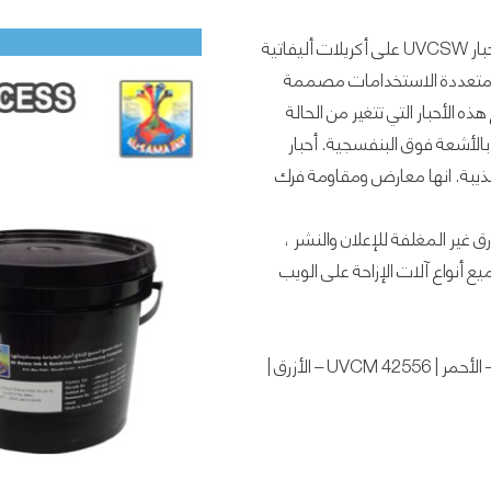
الوصف: U.V. تعتمد معالجة أحبار يوفي الأوفست أو أحبار UVCSW على أكريلات أليفاتية
اض متعددة الاستخدامات مصممة
الأحبار التي تتغير من الحالة
 بالأشعة فوق البنفسجية. أحبار
 مذيبة. انها معارض ومقاومة فرك
 غير المغلفة للإعلان والنشر ،
ع أنواع آلات الإزاحة على الويب
رموز المنتج: UVCM 20821 – أصفر | UVCM 32442 – الأحمر | UVCM 42556 – الأزرق |